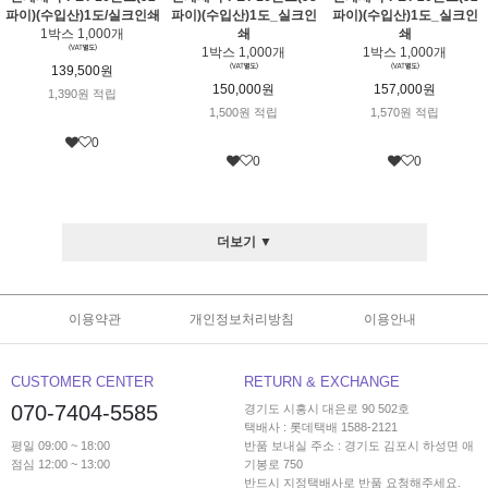
파이)(수입산)1도/실크인쇄
파이)(수입산)1도_실크인
파이)(수입산)1도_실크인
1박스 1,000개
쇄
쇄
1박스 1,000개
1박스 1,000개
139,500원
150,000원
157,000원
1,390원 적립
1,500원 적립
1,570원 적립
0
0
0
더보기 ▼
이용약관
개인정보처리방침
이용안내
CUSTOMER CENTER
RETURN & EXCHANGE
070-7404-5585
경기도 시흥시 대은로 90 502호
택배사 : 롯데택배 1588-2121
평일 09:00 ~ 18:00
반품 보내실 주소 : 경기도 김포시 하성면 애
점심 12:00 ~ 13:00
기봉로 750
반드시 지정택배사로 반품 요청해주세요.