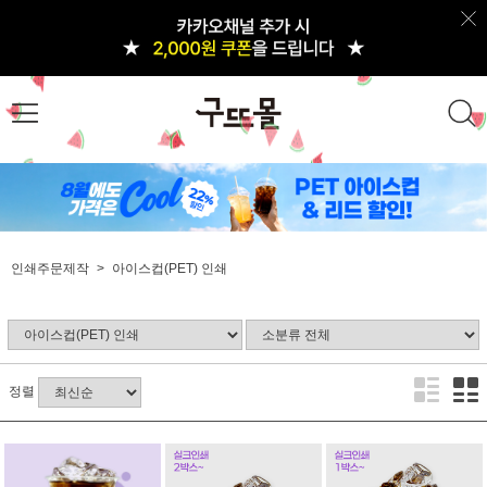
인쇄주문제작
아이스컵(PET) 인쇄
정렬