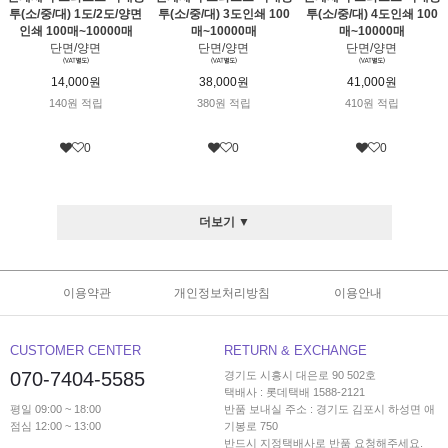
투(소/중/대) 1도/2도/양면
투(소/중/대) 3도인쇄 100
투(소/중/대) 4도인쇄 100
인쇄 100매~10000매
매~10000매
매~10000매
단면/양면
단면/양면
단면/양면
14,000원
38,000원
41,000원
140원 적립
380원 적립
410원 적립
0
0
0
더보기 ▼
이용약관
개인정보처리방침
이용안내
CUSTOMER CENTER
RETURN & EXCHANGE
070-7404-5585
경기도 시흥시 대은로 90 502호
택배사 : 롯데택배 1588-2121
평일 09:00 ~ 18:00
반품 보내실 주소 : 경기도 김포시 하성면 애
점심 12:00 ~ 13:00
기봉로 750
반드시 지정택배사로 반품 요청해주세요.