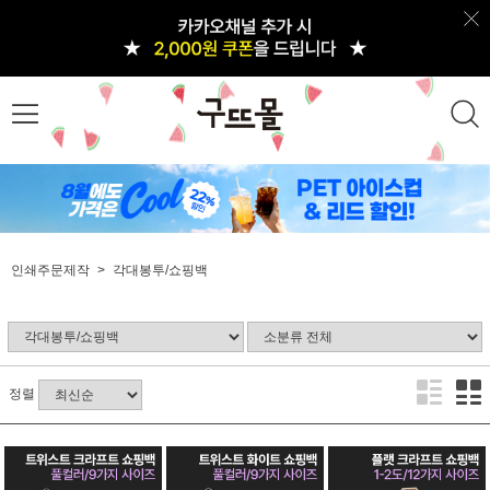
인쇄주문제작
각대봉투/쇼핑백
정렬