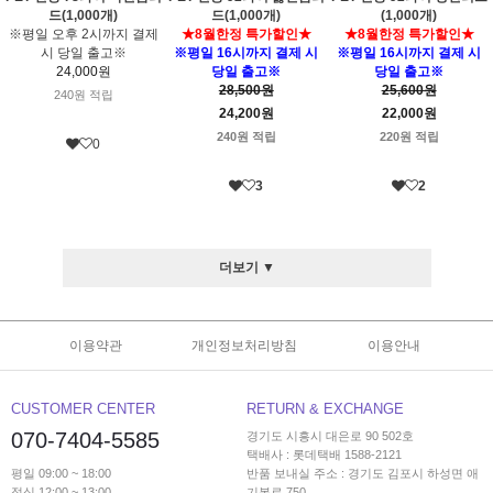
드(1,000개)
드(1,000개)
(1,000개)
※평일 오후 2시까지 결제
★8월한정 특가할인★
★8월한정 특가할인★
시 당일 출고※
※평일 16시까지 결제 시
※평일 16시까지 결제 시
24,000원
당일 출고※
당일 출고※
28,500원
25,600원
240원 적립
24,200원
22,000원
240원 적립
220원 적립
0
3
2
더보기 ▼
이용약관
개인정보처리방침
이용안내
CUSTOMER CENTER
RETURN & EXCHANGE
070-7404-5585
경기도 시흥시 대은로 90 502호
택배사 : 롯데택배 1588-2121
평일 09:00 ~ 18:00
반품 보내실 주소 : 경기도 김포시 하성면 애
점심 12:00 ~ 13:00
기봉로 750