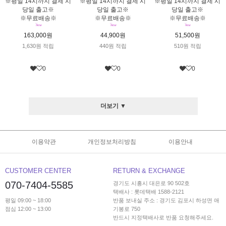
※평일 14시까지 결제 시
※평일 14시까지 결제 시
※평일 14시까지 결제 시
당일 출고※
당일 출고※
당일 출고※
※무료배송※
※무료배송※
※무료배송※
163,000원
44,900원
51,500원
1,630원 적립
440원 적립
510원 적립
0
0
0
더보기 ▼
이용약관
개인정보처리방침
이용안내
CUSTOMER CENTER
RETURN & EXCHANGE
070-7404-5585
경기도 시흥시 대은로 90 502호
택배사 : 롯데택배 1588-2121
평일 09:00 ~ 18:00
반품 보내실 주소 : 경기도 김포시 하성면 애
점심 12:00 ~ 13:00
기봉로 750
반드시 지정택배사로 반품 요청해주세요.