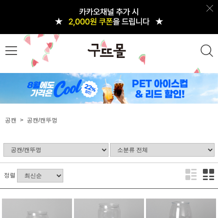
공캔
공캔/캔뚜껑
정렬