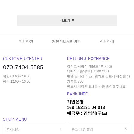
더보기 ▼
이용약관
개인정보처리방침
이용안내
CUSTOMER CENTER
RETURN & EXCHANGE
070-7404-5585
경기도 시흥시 대은로 90 502호
택배사 : 롯데택배 1588-2121
평일 09:00 ~ 18:00
반품 보내실 주소 : 경기도 김포시 하성면 애
점심 12:00 ~ 13:00
기봉로 750
반드시 지정택배사로 반품 요청해주세요.
BANK INFO
기업은행
169-162131-04-013
예금주 : 김명식(구뜨)
SHOP MENU
공지사항
광고·제휴 문의