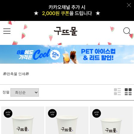
🎁판촉물 인쇄🎁
정렬