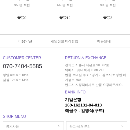
950원 적립
640원 적립
900원 적립
0
12
3
이용약관
개인정보처리방침
이용안내
CUSTOMER CENTER
RETURN & EXCHANGE
070-7404-5585
경기도 시흥시 대은로 90 502호
택배사 : 롯데택배 1588-2121
평일 09:00 ~ 18:00
반품 보내실 주소 : 경기도 김포시 하성면 애
점심 12:00 ~ 13:00
기봉로 750
반드시 지정택배사로 반품 요청해주세요.
BANK INFO
기업은행
169-162131-04-013
예금주 : 김명식(구뜨)
SHOP MENU
공지사항
광고·제휴 문의