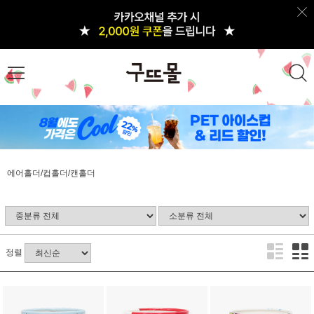
에어홀더/컵홀더/캔홀더
정렬