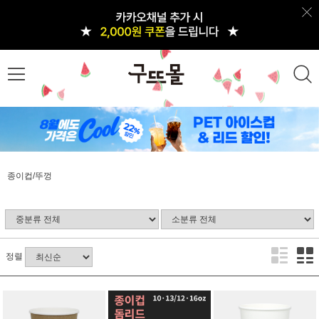
종이컵/뚜껑
정렬