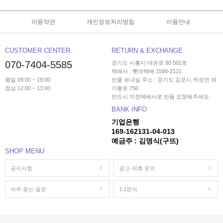
이용약관
개인정보처리방침
이용안내
CUSTOMER CENTER
RETURN & EXCHANGE
070-7404-5585
경기도 시흥시 대은로 90 502호
택배사 : 롯데택배 1588-2121
평일 09:00 ~ 18:00
반품 보내실 주소 : 경기도 김포시 하성면 애
점심 12:00 ~ 13:00
기봉로 750
반드시 지정택배사로 반품 요청해주세요.
BANK INFO
기업은행
169-162131-04-013
예금주 : 김명식(구뜨)
SHOP MENU
공지사항
광고·제휴 문의
자주 묻는 질문
1:1문의