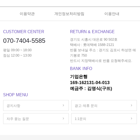
이용약관
개인정보처리방침
이용안내
CUSTOMER CENTER
RETURN & EXCHANGE
070-7404-5585
경기도 시흥시 대은로 90 502호
택배사 : 롯데택배 1588-2121
평일 09:00 ~ 18:00
반품 보내실 주소 : 경기도 김포시 하성면 애
점심 12:00 ~ 13:00
기봉로 750
반드시 지정택배사로 반품 요청해주세요.
BANK INFO
기업은행
169-162131-04-013
예금주 : 김명식(구뜨)
SHOP MENU
공지사항
광고·제휴 문의
자주 묻는 질문
1:1문의