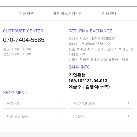
이용약관
개인정보처리방침
이용안내
CUSTOMER CENTER
RETURN & EXCHANGE
070-7404-5585
경기도 시흥시 대은로 90 502호
택배사 : 롯데택배 1588-2121
평일 09:00 ~ 18:00
반품 보내실 주소 : 경기도 김포시 하성면 애
점심 12:00 ~ 13:00
기봉로 750
반드시 지정택배사로 반품 요청해주세요.
BANK INFO
기업은행
169-162131-04-013
예금주 : 김명식(구뜨)
SHOP MENU
공지사항
광고·제휴 문의
자주 묻는 질문
1:1문의