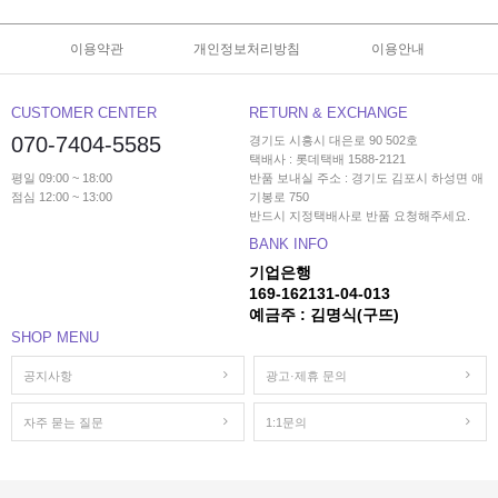
이용약관
개인정보처리방침
이용안내
CUSTOMER CENTER
RETURN & EXCHANGE
070-7404-5585
경기도 시흥시 대은로 90 502호
택배사 : 롯데택배 1588-2121
평일 09:00 ~ 18:00
반품 보내실 주소 : 경기도 김포시 하성면 애
점심 12:00 ~ 13:00
기봉로 750
반드시 지정택배사로 반품 요청해주세요.
BANK INFO
기업은행
169-162131-04-013
예금주 : 김명식(구뜨)
SHOP MENU
공지사항
광고·제휴 문의
자주 묻는 질문
1:1문의