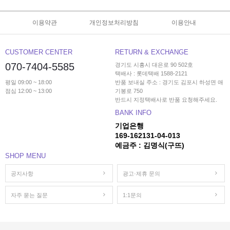
이용약관
개인정보처리방침
이용안내
CUSTOMER CENTER
RETURN & EXCHANGE
070-7404-5585
경기도 시흥시 대은로 90 502호
택배사 : 롯데택배 1588-2121
평일 09:00 ~ 18:00
반품 보내실 주소 : 경기도 김포시 하성면 애
점심 12:00 ~ 13:00
기봉로 750
반드시 지정택배사로 반품 요청해주세요.
BANK INFO
기업은행
169-162131-04-013
예금주 : 김명식(구뜨)
SHOP MENU
공지사항
광고·제휴 문의
자주 묻는 질문
1:1문의