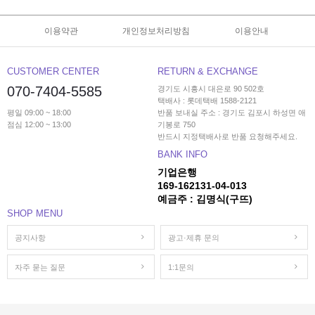
이용약관
개인정보처리방침
이용안내
CUSTOMER CENTER
RETURN & EXCHANGE
070-7404-5585
경기도 시흥시 대은로 90 502호
택배사 : 롯데택배 1588-2121
평일 09:00 ~ 18:00
반품 보내실 주소 : 경기도 김포시 하성면 애
점심 12:00 ~ 13:00
기봉로 750
반드시 지정택배사로 반품 요청해주세요.
BANK INFO
기업은행
169-162131-04-013
예금주 : 김명식(구뜨)
SHOP MENU
공지사항
광고·제휴 문의
자주 묻는 질문
1:1문의