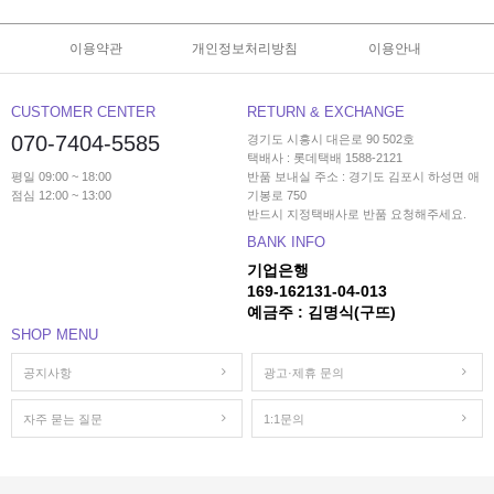
이용약관
개인정보처리방침
이용안내
CUSTOMER CENTER
RETURN & EXCHANGE
070-7404-5585
경기도 시흥시 대은로 90 502호
택배사 : 롯데택배 1588-2121
평일 09:00 ~ 18:00
반품 보내실 주소 : 경기도 김포시 하성면 애
점심 12:00 ~ 13:00
기봉로 750
반드시 지정택배사로 반품 요청해주세요.
BANK INFO
기업은행
169-162131-04-013
예금주 : 김명식(구뜨)
SHOP MENU
공지사항
광고·제휴 문의
자주 묻는 질문
1:1문의