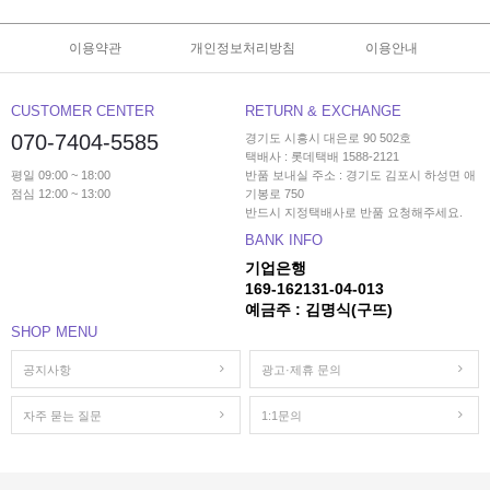
이용약관
개인정보처리방침
이용안내
CUSTOMER CENTER
RETURN & EXCHANGE
070-7404-5585
경기도 시흥시 대은로 90 502호
택배사 : 롯데택배 1588-2121
평일 09:00 ~ 18:00
반품 보내실 주소 : 경기도 김포시 하성면 애
점심 12:00 ~ 13:00
기봉로 750
반드시 지정택배사로 반품 요청해주세요.
BANK INFO
기업은행
169-162131-04-013
예금주 : 김명식(구뜨)
SHOP MENU
공지사항
광고·제휴 문의
자주 묻는 질문
1:1문의