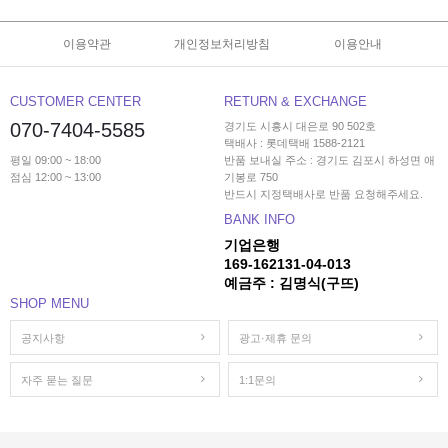
이용약관
개인정보처리방침
이용안내
CUSTOMER CENTER
RETURN & EXCHANGE
070-7404-5585
경기도 시흥시 대은로 90 502호
택배사 : 롯데택배 1588-2121
평일 09:00 ~ 18:00
반품 보내실 주소 : 경기도 김포시 하성면 애
점심 12:00 ~ 13:00
기봉로 750
반드시 지정택배사로 반품 요청해주세요.
BANK INFO
기업은행
169-162131-04-013
예금주 : 김명식(구뜨)
SHOP MENU
공지사항
광고·제휴 문의
자주 묻는 질문
1:1문의