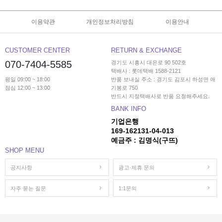
이용약관
개인정보처리방침
이용안내
CUSTOMER CENTER
RETURN & EXCHANGE
070-7404-5585
경기도 시흥시 대은로 90 502호
택배사 : 롯데택배 1588-2121
평일 09:00 ~ 18:00
반품 보내실 주소 : 경기도 김포시 하성면 애
점심 12:00 ~ 13:00
기봉로 750
반드시 지정택배사로 반품 요청해주세요.
BANK INFO
기업은행
169-162131-04-013
예금주 : 김명식(구뜨)
SHOP MENU
공지사항
광고·제휴 문의
자주 묻는 질문
1:1문의