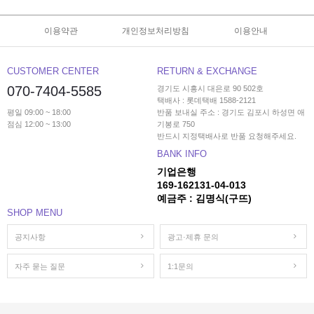
이용약관
개인정보처리방침
이용안내
CUSTOMER CENTER
RETURN & EXCHANGE
070-7404-5585
경기도 시흥시 대은로 90 502호
택배사 : 롯데택배 1588-2121
평일 09:00 ~ 18:00
반품 보내실 주소 : 경기도 김포시 하성면 애
점심 12:00 ~ 13:00
기봉로 750
반드시 지정택배사로 반품 요청해주세요.
BANK INFO
기업은행
169-162131-04-013
예금주 : 김명식(구뜨)
SHOP MENU
공지사항
광고·제휴 문의
자주 묻는 질문
1:1문의