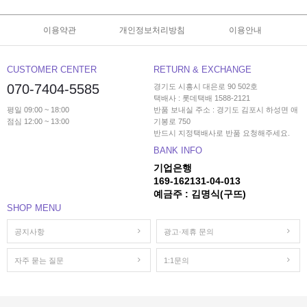
이용약관
개인정보처리방침
이용안내
CUSTOMER CENTER
RETURN & EXCHANGE
070-7404-5585
경기도 시흥시 대은로 90 502호
택배사 : 롯데택배 1588-2121
평일 09:00 ~ 18:00
반품 보내실 주소 : 경기도 김포시 하성면 애
점심 12:00 ~ 13:00
기봉로 750
반드시 지정택배사로 반품 요청해주세요.
BANK INFO
기업은행
169-162131-04-013
예금주 : 김명식(구뜨)
SHOP MENU
공지사항
광고·제휴 문의
자주 묻는 질문
1:1문의