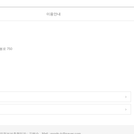
이용안내
로 750
인정보보호책임자 : 김해순
Mail : goods-k@naver.com