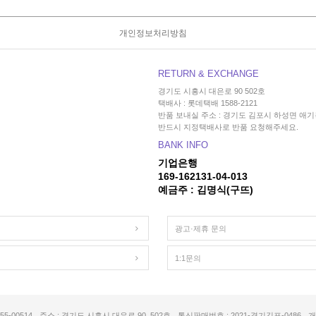
개인정보처리방침
RETURN & EXCHANGE
경기도 시흥시 대은로 90 502호
택배사 : 롯데택배 1588-2121
반품 보내실 주소 : 경기도 김포시 하성면 애기봉
반드시 지정택배사로 반품 요청해주세요.
BANK INFO
기업은행
169-162131-04-013
예금주 : 김명식(구뜨)
광고·제휴 문의
1:1문의
5-00514
주소 : 경기도 시흥시 대은로 90, 502호
통신판매번호 : 2021-경기김포-0486
개