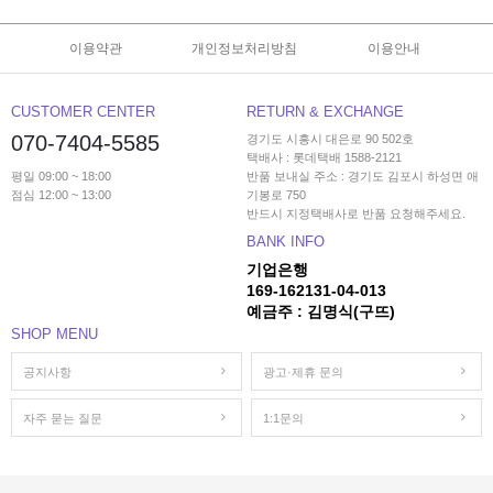
이용약관
개인정보처리방침
이용안내
CUSTOMER CENTER
RETURN & EXCHANGE
070-7404-5585
경기도 시흥시 대은로 90 502호
택배사 : 롯데택배 1588-2121
평일 09:00 ~ 18:00
반품 보내실 주소 : 경기도 김포시 하성면 애
점심 12:00 ~ 13:00
기봉로 750
반드시 지정택배사로 반품 요청해주세요.
BANK INFO
기업은행
169-162131-04-013
예금주 : 김명식(구뜨)
SHOP MENU
공지사항
광고·제휴 문의
자주 묻는 질문
1:1문의