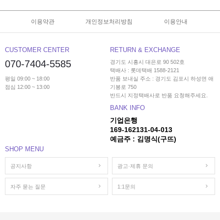
이용약관
개인정보처리방침
이용안내
CUSTOMER CENTER
RETURN & EXCHANGE
070-7404-5585
경기도 시흥시 대은로 90 502호
택배사 : 롯데택배 1588-2121
평일 09:00 ~ 18:00
반품 보내실 주소 : 경기도 김포시 하성면 애
점심 12:00 ~ 13:00
기봉로 750
반드시 지정택배사로 반품 요청해주세요.
BANK INFO
기업은행
169-162131-04-013
예금주 : 김명식(구뜨)
SHOP MENU
공지사항
광고·제휴 문의
자주 묻는 질문
1:1문의