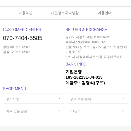
이용약관
개인정보처리방침
이용안내
CUSTOMER CENTER
RETURN & EXCHANGE
070-7404-5585
경기도 시흥시 대은로 90 502호
택배사 : 롯데택배 1588-2121
평일 09:00 ~ 18:00
반품 보내실 주소 : 경기도 김포시 하성면 애
점심 12:00 ~ 13:00
기봉로 750
반드시 지정택배사로 반품 요청해주세요.
BANK INFO
기업은행
169-162131-04-013
예금주 : 김명식(구뜨)
SHOP MENU
공지사항
광고·제휴 문의
자주 묻는 질문
1:1문의