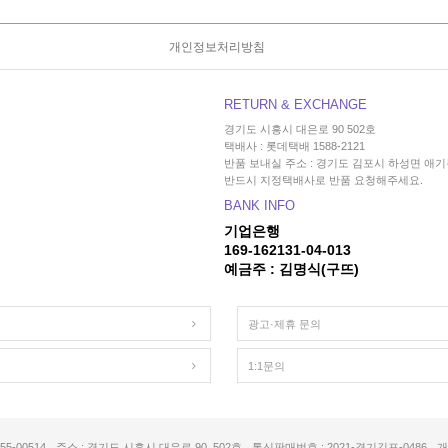
개인정보처리방침
RETURN & EXCHANGE
경기도 시흥시 대은로 90 502호
택배사 : 롯데택배 1588-2121
반품 보내실 주소 : 경기도 김포시 하성면 애기봉
반드시 지정택배사로 반품 요청해주세요.
BANK INFO
기업은행
169-162131-04-013
예금주 : 김명식(구뜨)
광고·제휴 문의
1:1문의
5-00514
주소 : 경기도 시흥시 대은로 90, 502호
통신판매번호 : 2021-경기김포-0486
개