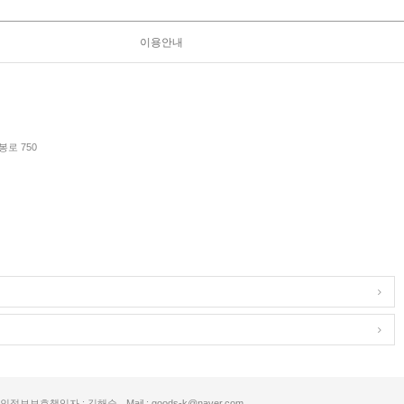
이용안내
로 750
인정보보호책임자 : 김해순
Mail : goods-k@naver.com