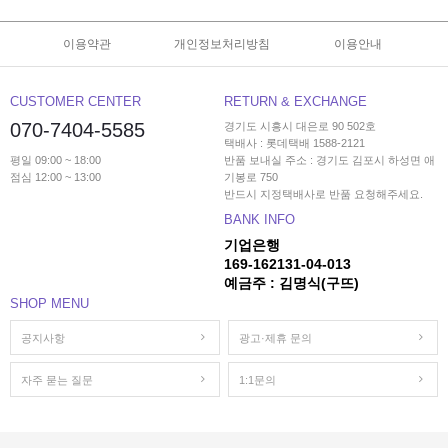
이용약관
개인정보처리방침
이용안내
CUSTOMER CENTER
RETURN & EXCHANGE
070-7404-5585
경기도 시흥시 대은로 90 502호
택배사 : 롯데택배 1588-2121
평일 09:00 ~ 18:00
반품 보내실 주소 : 경기도 김포시 하성면 애
점심 12:00 ~ 13:00
기봉로 750
반드시 지정택배사로 반품 요청해주세요.
BANK INFO
기업은행
169-162131-04-013
예금주 : 김명식(구뜨)
SHOP MENU
공지사항
광고·제휴 문의
자주 묻는 질문
1:1문의