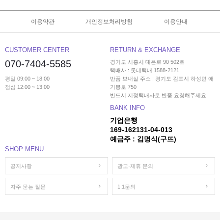
이용약관
개인정보처리방침
이용안내
CUSTOMER CENTER
RETURN & EXCHANGE
070-7404-5585
경기도 시흥시 대은로 90 502호
택배사 : 롯데택배 1588-2121
평일 09:00 ~ 18:00
반품 보내실 주소 : 경기도 김포시 하성면 애
점심 12:00 ~ 13:00
기봉로 750
반드시 지정택배사로 반품 요청해주세요.
BANK INFO
기업은행
169-162131-04-013
예금주 : 김명식(구뜨)
SHOP MENU
공지사항
광고·제휴 문의
자주 묻는 질문
1:1문의