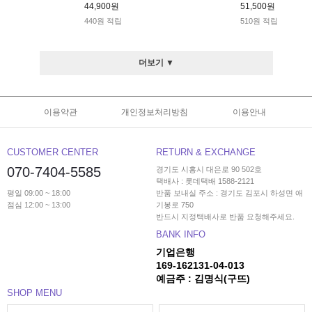
44,900원
51,500원
440원 적립
510원 적립
더보기 ▼
이용약관
개인정보처리방침
이용안내
CUSTOMER CENTER
RETURN & EXCHANGE
070-7404-5585
경기도 시흥시 대은로 90 502호
택배사 : 롯데택배 1588-2121
평일 09:00 ~ 18:00
반품 보내실 주소 : 경기도 김포시 하성면 애
점심 12:00 ~ 13:00
기봉로 750
반드시 지정택배사로 반품 요청해주세요.
BANK INFO
기업은행
169-162131-04-013
예금주 : 김명식(구뜨)
SHOP MENU