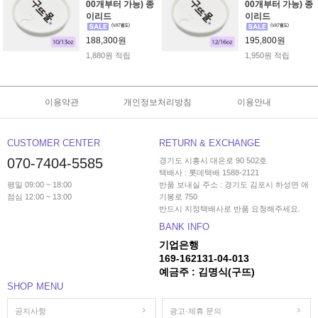
00개부터 가능) 종
00개부터 가능) 종
이리드
이리드
188,300원
195,800원
1,880원 적립
1,950원 적립
이용약관
개인정보처리방침
이용안내
CUSTOMER CENTER
RETURN & EXCHANGE
070-7404-5585
경기도 시흥시 대은로 90 502호
택배사 : 롯데택배 1588-2121
평일 09:00 ~ 18:00
반품 보내실 주소 : 경기도 김포시 하성면 애
점심 12:00 ~ 13:00
기봉로 750
반드시 지정택배사로 반품 요청해주세요.
BANK INFO
기업은행
169-162131-04-013
예금주 : 김명식(구뜨)
SHOP MENU
공지사항
광고·제휴 문의