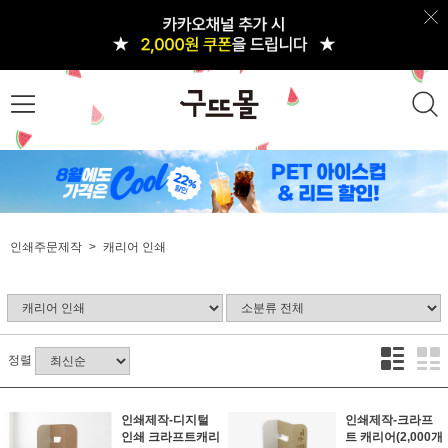
인쇄주문제작
캐리어 인쇄
정렬
인쇄제작-디지털
인쇄제작-크라프
인쇄 크라프트캐리
트 캐리어(2,000개