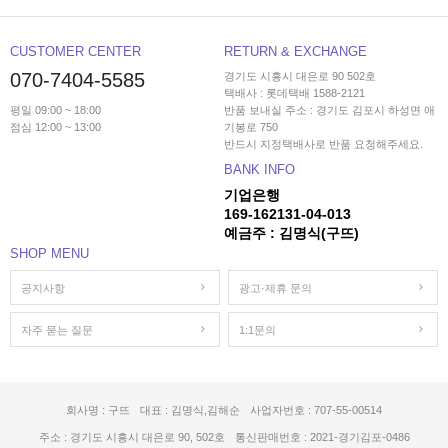
CUSTOMER CENTER
RETURN & EXCHANGE
070-7404-5585
경기도 시흥시 대은로 90 502호
택배사 : 롯데택배 1588-2121
평일 09:00 ~ 18:00
반품 보내실 주소 : 경기도 김포시 하성면 애
점심 12:00 ~ 13:00
기봉로 750
반드시 지정택배사로 반품 요청해주세요.
BANK INFO
기업은행
169-162131-04-013
예금주 : 김명식(구뜨)
SHOP MENU
공지사항
광고·제휴 문의
자주 묻는 질문
1:1문의
회사명 : 구뜨
대표 : 김명식,김해순
사업자번호 : 707-55-00514
주소 : 경기도 시흥시 대은로 90, 502호
통신판매번호 : 2021-경기김포-0486