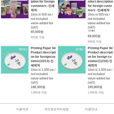
iption for foreign
oduct description
customers -인쇄
for foreign custo
제작
mers -인쇄제작
1box is 500 ea /
1box is 500 ea /
not included
not included
value-added tax
value-added tax
(VAT)
(VAT)
65,000원
69,000원
650원 적립
690원 적립
Printing Paper lid
Printing Paper lid
Product descripti
Product descripti
on for foreigncus
on for foreign cu
tomer(10/13)-인
stomer(12/16)-인
쇄제작
쇄제작
1box is 1,000 ea /
1box is 1,000 ea /
not included
not included
value-added tax
value-added tax
(VAT)
(VAT)
188,300원
195,800원
1,880원 적립
1,950원 적립
이용약관
개인정보처리방침
이용안내