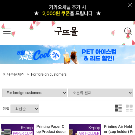
인쇄주문제작
For foreign customers
정렬
Printing Paper C
Printing Air Hold
up Product descr
er (cup holder) Pr