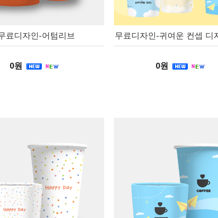
무료디자인-어텀리브
무료디자인-귀여운 컨셉 디
0원
0원