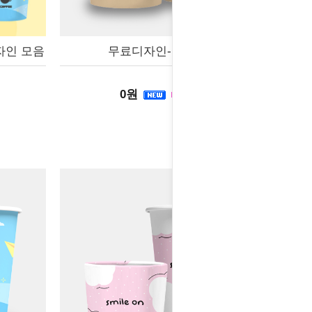
자인 모음
무료디자인-곰돌이
0원