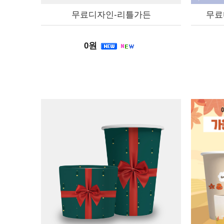
무료디자인-리틀가든
무료
0원