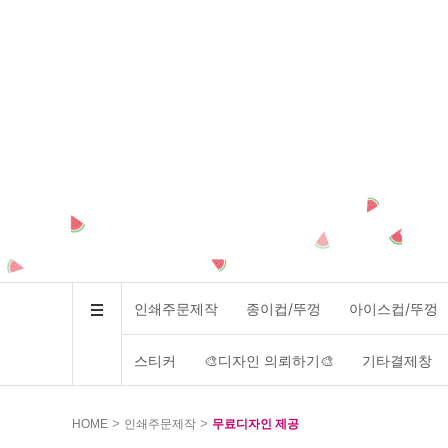
인쇄주문제작
종이컵/뚜껑
아이스컵/뚜껑
스티커
🎨디자인 의뢰하기🎨
기타결제창
>
>
HOME
인쇄주문제작
무료디자인 제공