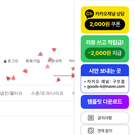
로그인
회원가입
주문내역
마이페이지
장바구니(
0
)
냅킨/물티슈
스푼/포크/나이프
식품포장용기