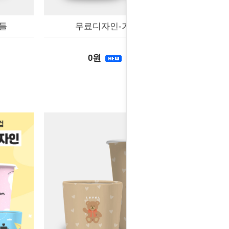
들
무료디자인-가을공원
0원