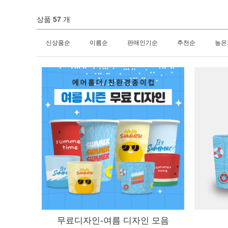
상품
57
개
신상품순
이름순
판매인기순
추천순
높은
무료디자인-여름 디자인 모음