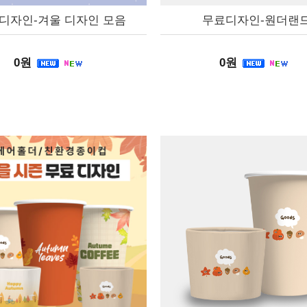
디자인-겨울 디자인 모음
무료디자인-원더랜
0원
0원