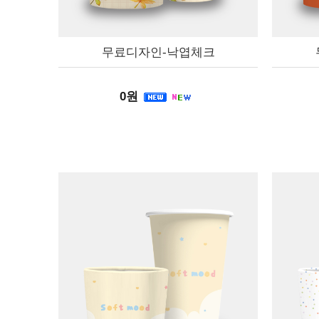
무료디자인-낙엽체크
0원