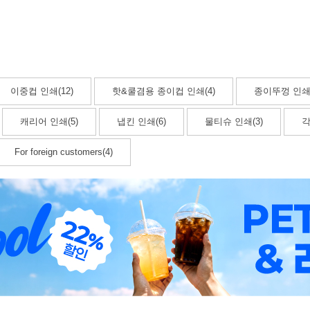
이중컵 인쇄(12)
핫&쿨겸용 종이컵 인쇄(4)
종이뚜껑 인쇄(
캐리어 인쇄(5)
냅킨 인쇄(6)
물티슈 인쇄(3)
각
For foreign customers(4)