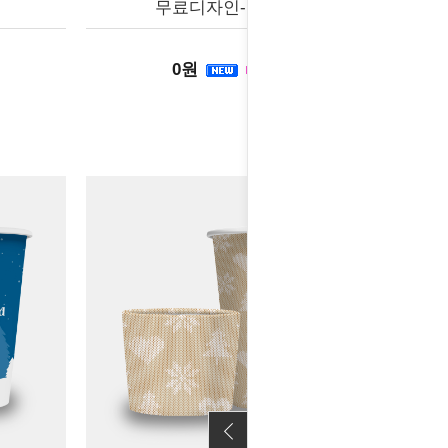
무료디자인-브리즈
0원