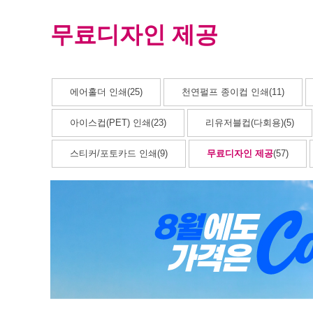
무료디자인 제공
에어홀더 인쇄(25)
천연펄프 종이컵 인쇄(11)
아이스컵(PET) 인쇄(23)
리유저블컵(다회용)(5)
스티커/포토카드 인쇄(9)
무료디자인 제공
(57)