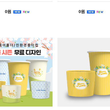
0원
0원