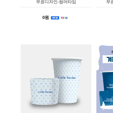
무료디자인-썸머타임
무
0원