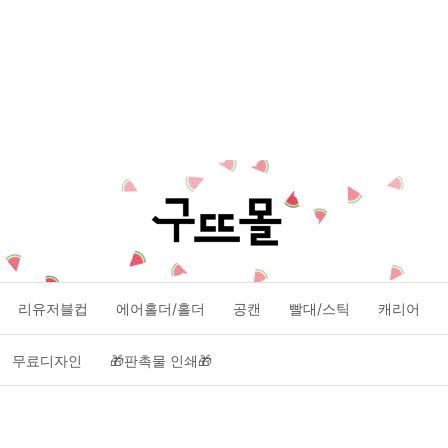
리유저블컵
에어홀더/홀더
공캔
빨대/스틱
캐리어
무료디자인
🎁판촉물 인쇄🎁