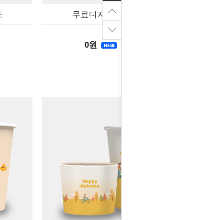
드
무료디자인-겨울니트
0원