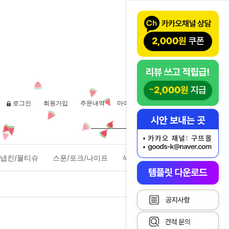
로그인
회원가입
주문내역
마이페이지
장바구니(
0
)
냅킨/물티슈
스푼/포크/나이프
식품포장용기