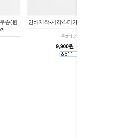
무송(원
인쇄제작-사각스티커 100개~2000개
0개
무료배송
9,900원