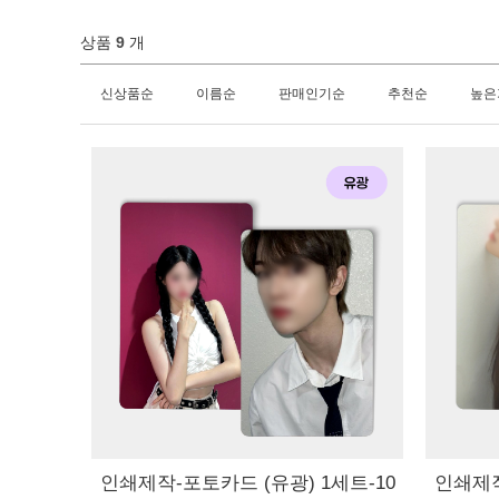
상품
9
개
신상품순
이름순
판매인기순
추천순
높은
인쇄제작-포토카드 (유광) 1세트-10
인쇄제작