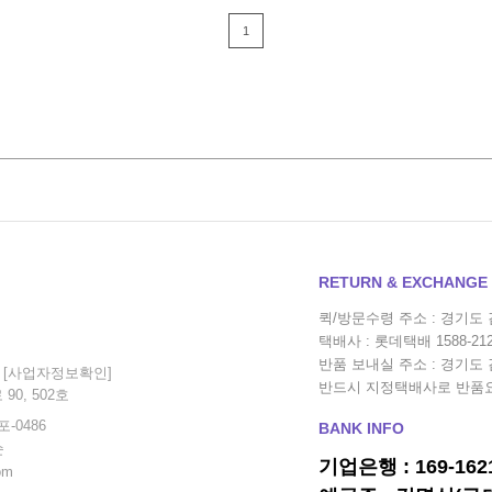
1
RETURN & EXCHANGE
퀵/방문수령 주소 : 경기도
택배사 : 롯데택배 1588-21
반품 보내실 주소 : 경기도
4
[사업자정보확인]
반드시 지정택배사로 반품
90, 502호
-0486
BANK INFO
순
기업은행 : 169-1621
om