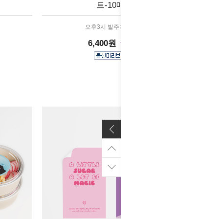
트-10매
오후3시 발주마감
6,400원