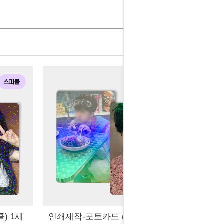
) 1세
인쇄제작-포토카드 (레인보우) 1세