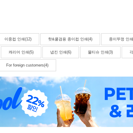
이중컵 인쇄(12)
핫&쿨겸용 종이컵 인쇄(4)
종이뚜껑 인쇄(
캐리어 인쇄(5)
냅킨 인쇄(6)
물티슈 인쇄(3)
각
For foreign customers(4)