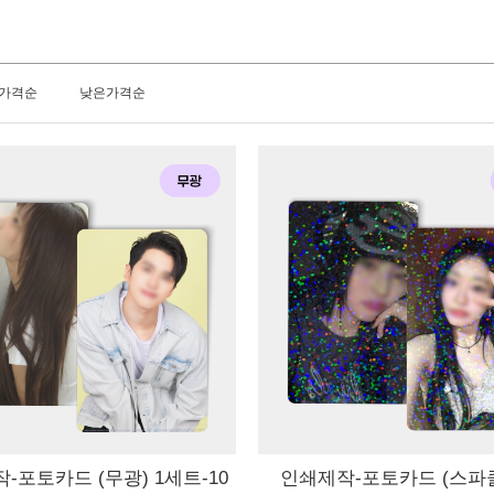
가격순
낮은가격순
-포토카드 (무광) 1세트-10
인쇄제작-포토카드 (스파클