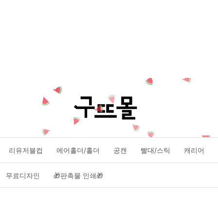
리유저블컵
에어홀더/홀더
공캔
빨대/스틱
캐리어
무료디자인
🎁판촉물 인쇄🎁