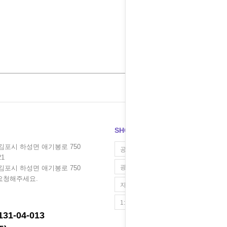
SHOP MENU
 김포시 하성면 애기봉로 750
공지사항
21
광고·제휴 문의
 김포시 하성면 애기봉로 750
요청해주세요.
자주 묻는 질문
1:1문의
31-04-013