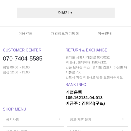
더보기 ▼
이용약관
개인정보처리방침
이용안내
CUSTOMER CENTER
RETURN & EXCHANGE
070-7404-5585
경기도 시흥시 대은로 90 502호
택배사 : 롯데택배 1588-2121
평일 09:00 ~ 18:00
반품 보내실 주소 : 경기도 김포시 하성면 애
점심 12:00 ~ 13:00
기봉로 750
반드시 지정택배사로 반품 요청해주세요.
BANK INFO
기업은행
169-162131-04-013
예금주 : 김명식(구뜨)
SHOP MENU
공지사항
광고·제휴 문의