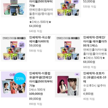
아이돌)500개부터
53,000원
가능
530원 적립
연예인종이컵/아이
돌종이컵/종이컵이
벤트
★1박스-500개★
64,000원
640원 적립
인쇄제작-극소량
인쇄제작-연예인/
에어홀더400개
아이돌 에어홀더!5
59,000원
00개 1박스
연예인홀더/아이돌
590원 적립
홀더/컵홀더이벤트
★1박스 500개★
68,000원
680원 적립
인쇄제작-이중컵
인쇄제작-포토카
유광/무광(연예인/
드 (유광)1세트-10
15%
아이돌)500개부터
매
가능
※오후3시 발주마
1박스 500개
감
105,000원
4,900원
89,000원
40원 적립
890원 적립