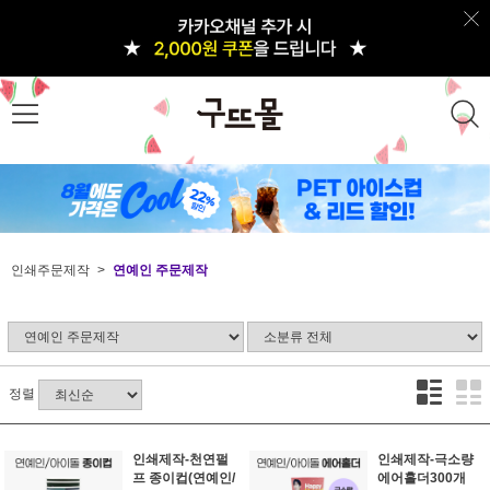
인쇄주문제작
연예인 주문제작
정렬
인쇄제작-천연펄
인쇄제작-극소량
프 종이컵(연예인/
에어홀더300개