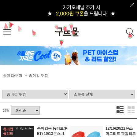
종이컵/뚜껑
종이컵 뚜껑
정렬
종이컵용 돔리드(P
12/16/20/22온스
ET) 10/13온스, 1
머그리드 핫컵리드