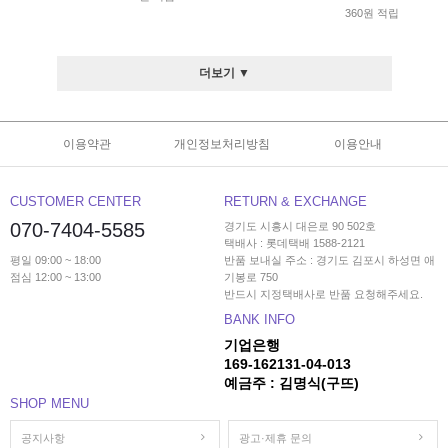
360원 적립
더보기 ▼
이용약관
개인정보처리방침
이용안내
CUSTOMER CENTER
RETURN & EXCHANGE
070-7404-5585
경기도 시흥시 대은로 90 502호
택배사 : 롯데택배 1588-2121
평일 09:00 ~ 18:00
반품 보내실 주소 : 경기도 김포시 하성면 애
점심 12:00 ~ 13:00
기봉로 750
반드시 지정택배사로 반품 요청해주세요.
BANK INFO
기업은행
169-162131-04-013
예금주 : 김명식(구뜨)
SHOP MENU
공지사항
광고·제휴 문의