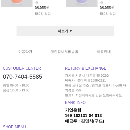
※
※
56,500원
56,500원
560원 적립
560원 적립
더보기 ▼
이용약관
개인정보처리방침
이용안내
CUSTOMER CENTER
RETURN & EXCHANGE
070-7404-5585
경기도 시흥시 대은로 90 502호
택배사 : 롯데택배 1588-2121
평일 09:00 ~ 18:00
반품 보내실 주소 : 경기도 김포시 하성면 애
점심 12:00 ~ 13:00
기봉로 750
반드시 지정택배사로 반품 요청해주세요.
BANK INFO
기업은행
169-162131-04-013
예금주 : 김명식(구뜨)
SHOP MENU