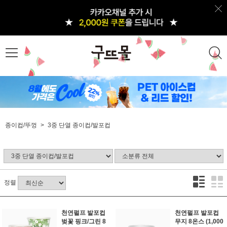
종이컵/뚜껑
3중 단열 종이컵/발포컵
정렬
천연펄프 발포컵
천연펄프 발포컵
벚꽃 핑크/그린 8
무지 8온스 (1,000