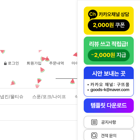
로그인
회원가입
주문내역
마이페이지
장바구니(
0
)
냅킨/물티슈
스푼/포크/나이프
식품포장용기