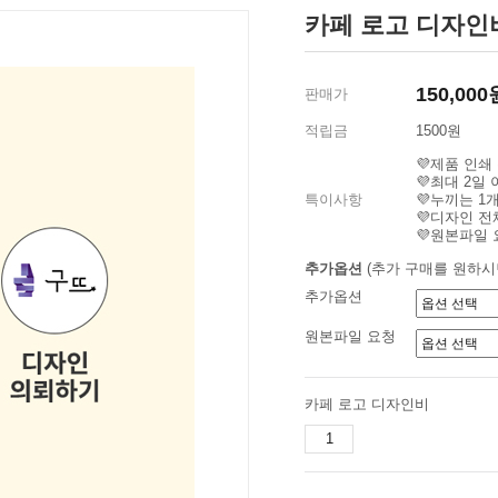
카페 로고 디자
150,000
판매가
적립금
1500원
💜제품 인쇄
💜최대 2일
특이사항
💜누끼는 1
💜디자인 전
💜원본파일 
추가옵션
(추가 구매를 원하시
추가옵션
원본파일 요청
카페 로고 디자인비