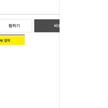
150,000
원
찜하기
바로 구매