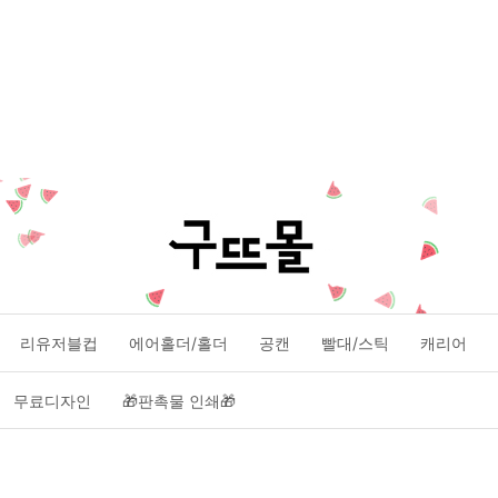
리유저블컵
에어홀더/홀더
공캔
빨대/스틱
캐리어
무료디자인
🎁판촉물 인쇄🎁