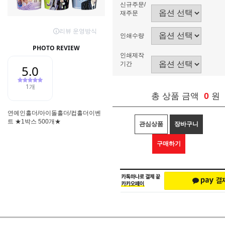
신규주문/
재주문
인쇄수량
인쇄제작
기간
0
총 상품 금액
원
연예인홀더/아이돌홀더/컵홀더이벤
트 ★1박스 500개★
관심상품
장바구니
구매하기