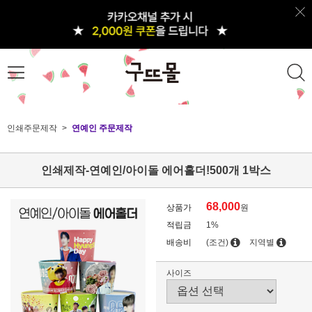
인쇄주문제작
연예인 주문제작
인쇄제작-연예인/아이돌 에어홀더!500개 1박스
68,000
상품가
원
적립금
1%
배송비
(조건)
지역별
사이즈