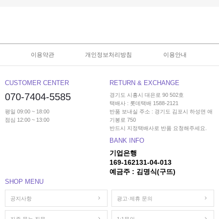
이용약관
개인정보처리방침
이용안내
CUSTOMER CENTER
RETURN & EXCHANGE
070-7404-5585
경기도 시흥시 대은로 90 502호
택배사 : 롯데택배 1588-2121
평일 09:00 ~ 18:00
반품 보내실 주소 : 경기도 김포시 하성면 애
점심 12:00 ~ 13:00
기봉로 750
반드시 지정택배사로 반품 요청해주세요.
BANK INFO
기업은행
169-162131-04-013
예금주 : 김명식(구뜨)
SHOP MENU
공지사항
광고·제휴 문의
자주 묻는 질문
1:1문의