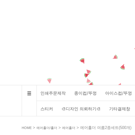
인쇄주문제작
종이컵/뚜껑
아이스컵/뚜껑
스티커
🎨디자인 의뢰하기🎨
기타결제창
>
>
> 에어홀더 여름2종세트(500개)
HOME
에어홀더/홀더
에어홀더