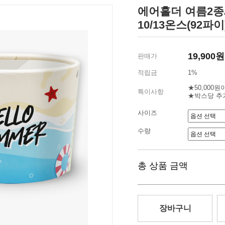
에어홀더 여름2종세
10/13온스(92파이
19,900원
판매가
적립금
1%
★50,000
특이사항
★박스당 추
사이즈
수량
총 상품 금액
장바구니