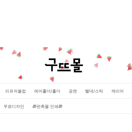
리유저블컵
에어홀더/홀더
공캔
빨대/스틱
캐리어
무료디자인
🎁판촉물 인쇄🎁