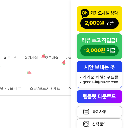
로그인
회원가입
주문내역
마이페이지
장바구니(
0
)
냅킨/물티슈
스푼/포크/나이프
식품포장용기