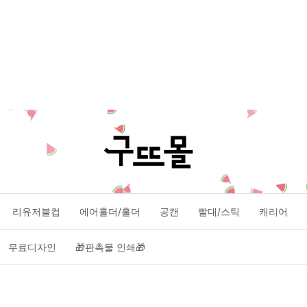
리유저블컵
에어홀더/홀더
공캔
빨대/스틱
캐리어
무료디자인
🎁판촉물 인쇄🎁