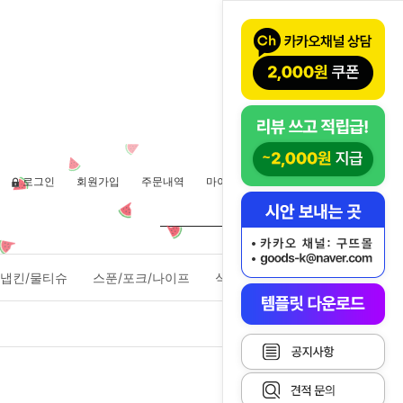
로그인
회원가입
주문내역
마이페이지
장바구니(
0
)
냅킨/물티슈
스푼/포크/나이프
식품포장용기