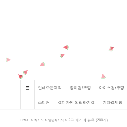
인쇄주문제작
종이컵/뚜껑
아이스컵/뚜껑
스티커
🎨디자인 의뢰하기🎨
기타결제창
>
>
> 2구 캐리어 뉴욕 (200개)
HOME
캐리어
일반캐리어