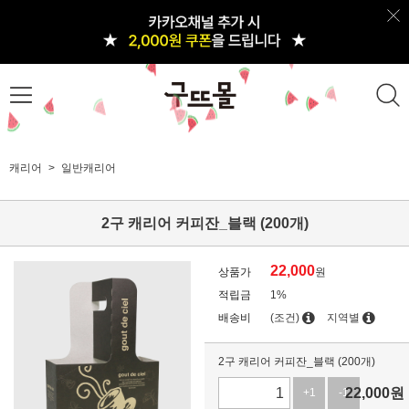
캐리어
일반캐리어
2구 캐리어 커피잔_블랙 (200개)
22,000
상품가
원
적립금
1%
배송비
(조건)
지역별
2구 캐리어 커피잔_블랙 (200개)
22,000
원
+1
-1