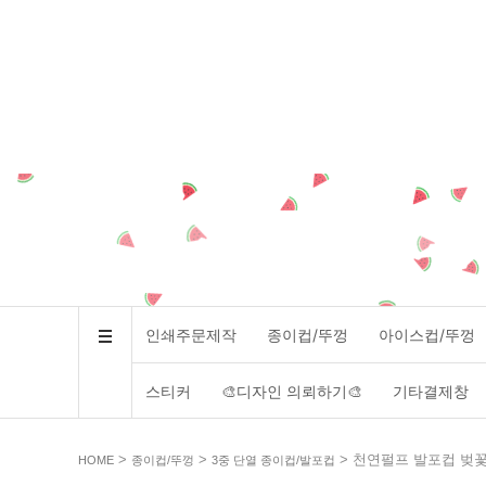
인쇄주문제작
종이컵/뚜껑
아이스컵/뚜껑
스티커
🎨디자인 의뢰하기🎨
기타결제창
>
>
> 천연펄프 발포컵 벚꽃 핑
HOME
종이컵/뚜껑
3중 단열 종이컵/발포컵