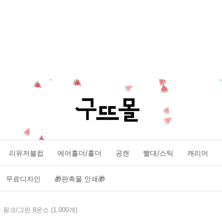
리유저블컵
에어홀더/홀더
공캔
빨대/스틱
캐리어
무료디자인
🎁판촉물 인쇄🎁
크/그린 8온스 (1,000개)