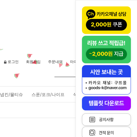
로그인
회원가입
주문내역
마이페이지
장바구니(
0
)
냅킨/물티슈
스푼/포크/나이프
식품포장용기