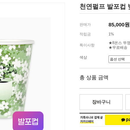
천연펄프 발포컵 벚꽃
85,000원
판매가
적립금
1%
★8온스 뚜껑
특이사항
★무료배송
색상
총 상품 금액
장바구니