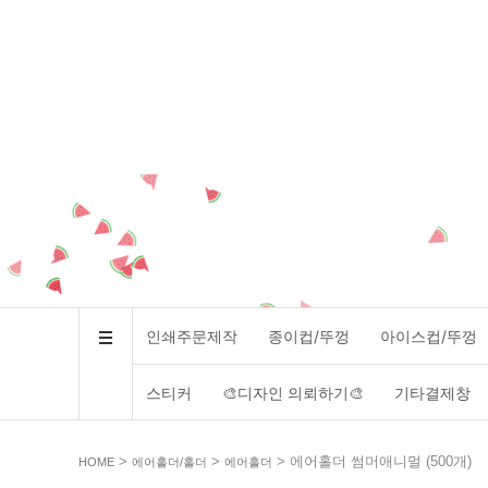
인쇄주문제작
종이컵/뚜껑
아이스컵/뚜껑
스티커
🎨디자인 의뢰하기🎨
기타결제창
>
>
> 에어홀더 썸머애니멀 (500개)
HOME
에어홀더/홀더
에어홀더