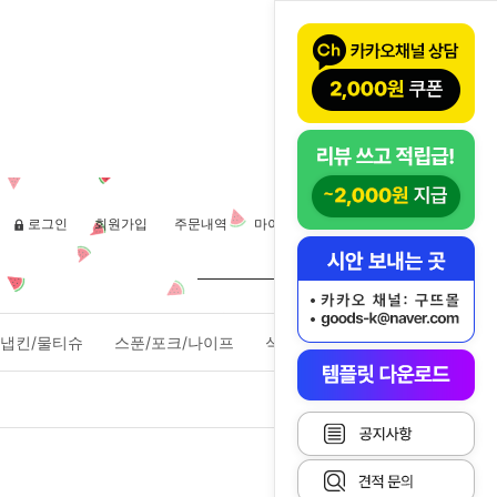
로그인
회원가입
주문내역
마이페이지
장바구니(
0
)
냅킨/물티슈
스푼/포크/나이프
식품포장용기