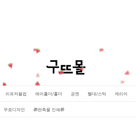
리유저블컵
에어홀더/홀더
공캔
빨대/스틱
캐리어
무료디자인
🎁판촉물 인쇄🎁