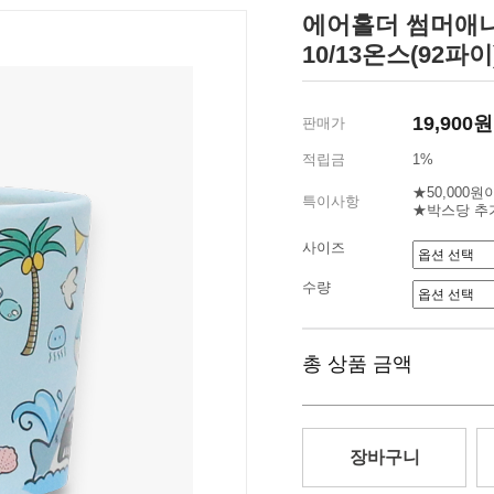
에어홀더 썸머애니멀
10/13온스(92파이
19,900원
판매가
적립금
1%
★50,000
특이사항
★박스당 추
사이즈
수량
총 상품 금액
장바구니