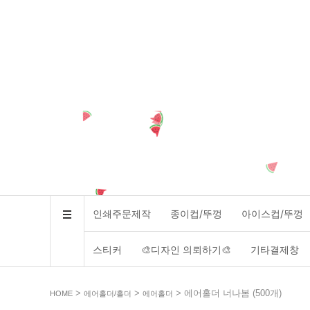
인쇄주문제작
종이컵/뚜껑
아이스컵/뚜껑
스티커
🎨디자인 의뢰하기🎨
기타결제창
>
>
> 에어홀더 너나봄 (500개)
HOME
에어홀더/홀더
에어홀더