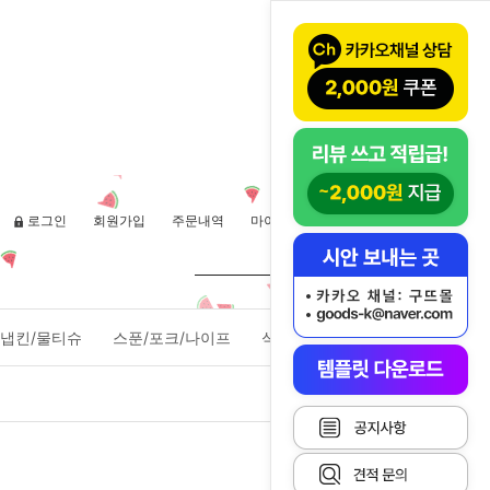
로그인
회원가입
주문내역
마이페이지
장바구니(
0
)
냅킨/물티슈
스푼/포크/나이프
식품포장용기