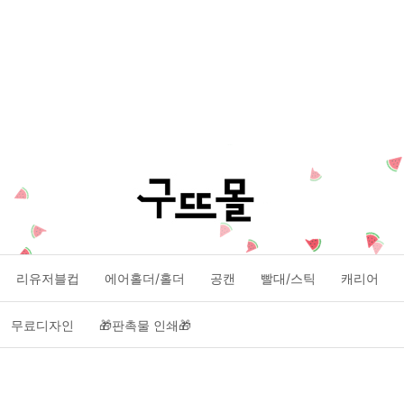
리유저블컵
에어홀더/홀더
공캔
빨대/스틱
캐리어
무료디자인
🎁판촉물 인쇄🎁