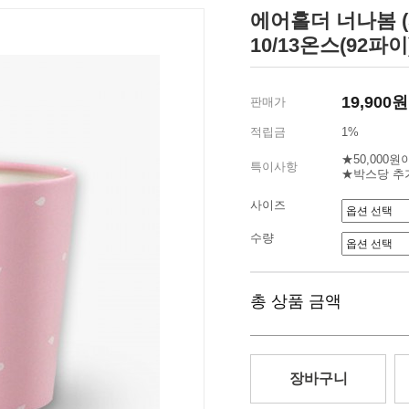
에어홀더 너나봄 (
10/13온스(92파이
19,900원
판매가
적립금
1%
★50,000
특이사항
★박스당 추
사이즈
수량
총 상품 금액
장바구니