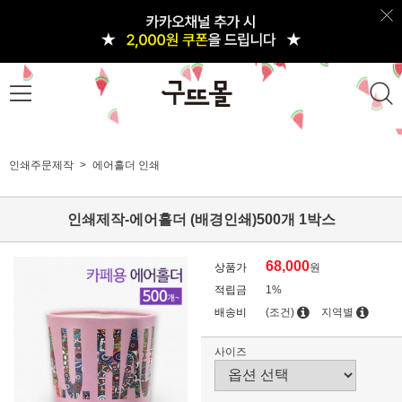
인쇄주문제작
에어홀더 인쇄
인쇄제작-에어홀더 (배경인쇄)500개 1박스
68,000
상품가
원
적립금
1%
배송비
(조건)
지역별
사이즈