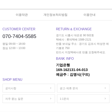
이용약관
개인정보처리방침
이용안내
CUSTOMER CENTER
RETURN & EXCHANGE
070-7404-5585
경기도 시흥시 대은로 90 502호
택배사 : 롯데택배 1588-2121
평일 09:00 ~ 18:00
반품 보내실 주소 : 경기도 김포시 하성면 애
점심 12:00 ~ 13:00
기봉로 750
반드시 지정택배사로 반품 요청해주세요.
BANK INFO
기업은행
169-162131-04-013
예금주 : 김명식(구뜨)
SHOP MENU
공지사항
광고·제휴 문의
자주 묻는 질문
1:1문의