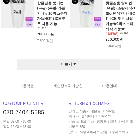
핫쿨겸용 종이컵
핫쿨겸용 종이컵
(무광) (독판-기본
(유광) (소량제작-1
인쇄) / 10박스부터
도or변색인쇄) HO
가능HOT / ICE 모
T / ICE 모두 사용
두 사용 가능
가능★2박스부터
제작 가능★
780,000원
236,000원
7,800 적립
2,360 적립
더보기 ▼
이용약관
개인정보처리방침
이용안내
CUSTOMER CENTER
RETURN & EXCHANGE
070-7404-5585
경기도 시흥시 대은로 90 502호
택배사 : 롯데택배 1588-2121
평일 09:00 ~ 18:00
반품 보내실 주소 : 경기도 김포시 하성면 애
점심 12:00 ~ 13:00
기봉로 750
반드시 지정택배사로 반품 요청해주세요.