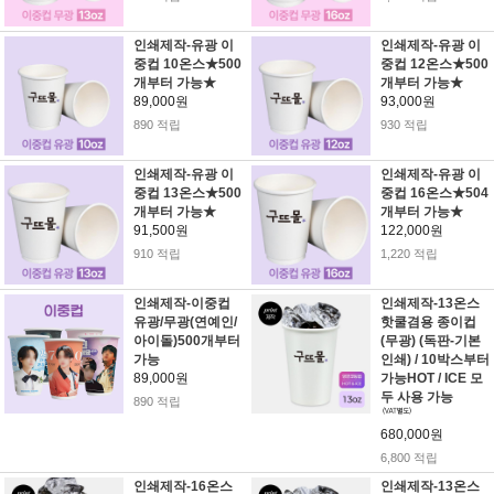
인쇄제작-유광 이
인쇄제작-유광 이
중컵 10온스★500
중컵 12온스★500
개부터 가능★
개부터 가능★
89,000원
93,000원
890 적립
930 적립
인쇄제작-유광 이
인쇄제작-유광 이
중컵 13온스★500
중컵 16온스★504
개부터 가능★
개부터 가능★
91,500원
122,000원
910 적립
1,220 적립
인쇄제작-이중컵
인쇄제작-13온스
유광/무광(연예인/
핫쿨겸용 종이컵
아이돌)500개부터
(무광) (독판-기본
가능
인쇄) / 10박스부터
89,000원
가능HOT / ICE 모
두 사용 가능
890 적립
680,000원
6,800 적립
인쇄제작-16온스
인쇄제작-13온스