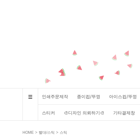
인쇄주문제작
종이컵/뚜껑
아이스컵/뚜껑
스티커
🎨디자인 의뢰하기🎨
기타결제창
>
>
HOME
빨대/스틱
스틱