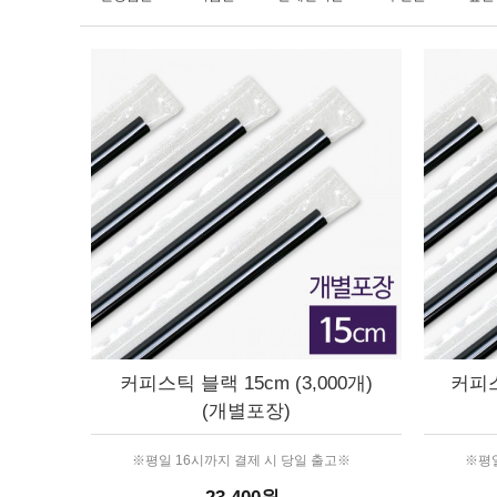
커피스틱 블랙 15cm (3,000개)
커피스
(개별포장)
※평일 16시까지 결제 시 당일 출고※
※평일