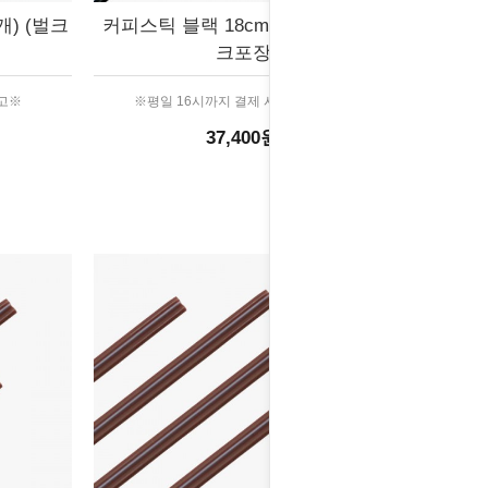
개) (벌크
커피스틱 블랙 18cm (10,000개) (벌
크포장)
출고※
※평일 16시까지 결제 시 당일 출고※
37,400원