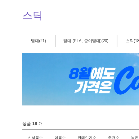
스틱
빨대(21)
빨대 (PLA, 종이빨대)(20)
스틱(18
상품
18
개
신상품순
이름순
판매인기순
추천순
높은