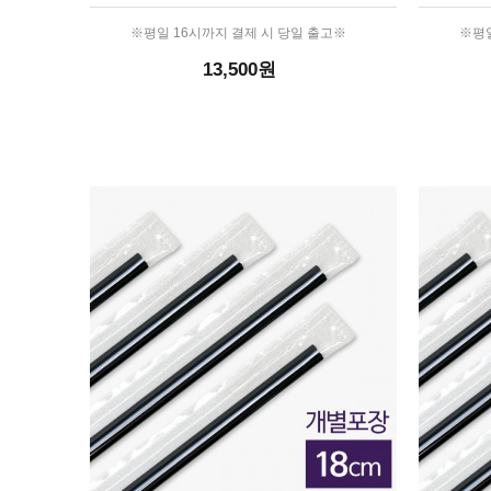
※평일 16시까지 결제 시 당일 출고※
※평일
13,500원