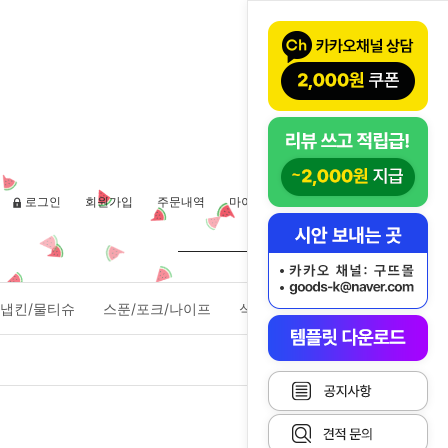
로그인
회원가입
주문내역
마이페이지
장바구니(
0
)
냅킨/물티슈
스푼/포크/나이프
식품포장용기