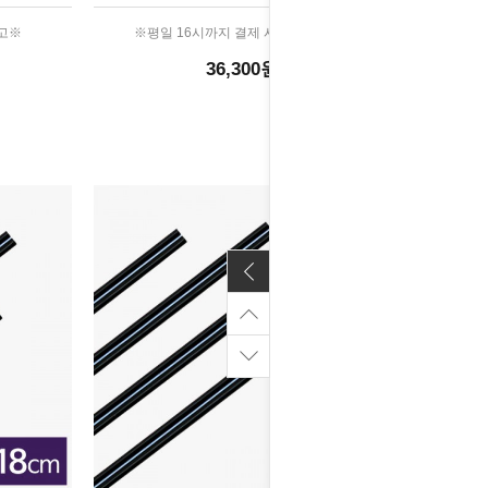
출고※
※평일 16시까지 결제 시 당일 출고※
36,300원