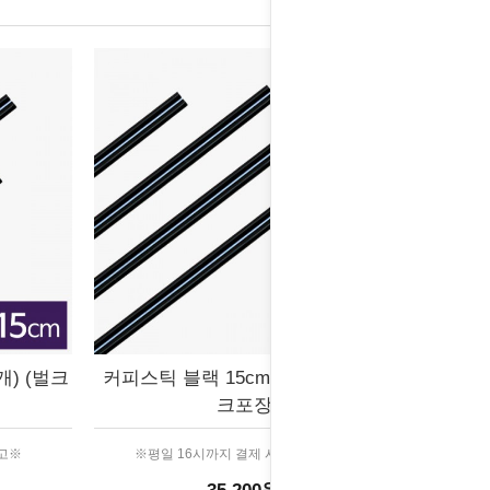
개) (벌크
커피스틱 블랙 15cm (10,000개) (벌
크포장)
출고※
※평일 16시까지 결제 시 당일 출고※