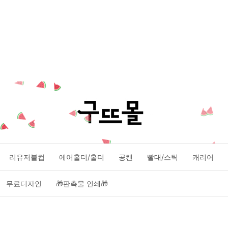
리유저블컵
에어홀더/홀더
공캔
빨대/스틱
캐리어
무료디자인
🎁판촉물 인쇄🎁