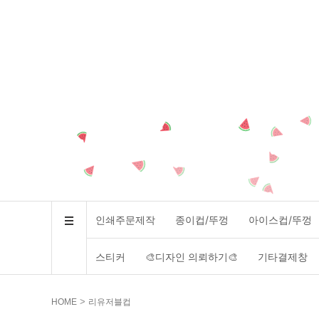
인쇄주문제작
종이컵/뚜껑
아이스컵/뚜껑
스티커
🎨디자인 의뢰하기🎨
기타결제창
>
HOME
리유저블컵