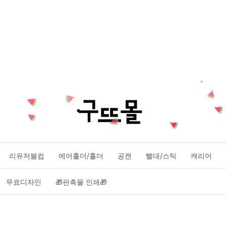
리유저블컵
에어홀더/홀더
공캔
빨대/스틱
캐리어
무료디자인
🎁판촉물 인쇄🎁