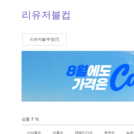
리유저블컵
리유저블/뚜껑(7)
상품
7
개
신상품순
이름순
판매인기순
추천순
높은