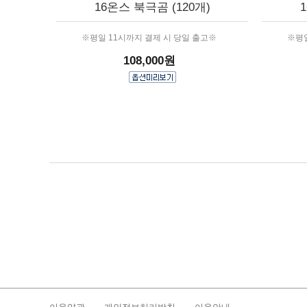
16온스 북극곰 (120개)
※평일 11시까지 결제 시 당일 출고※
※평일
108,000원