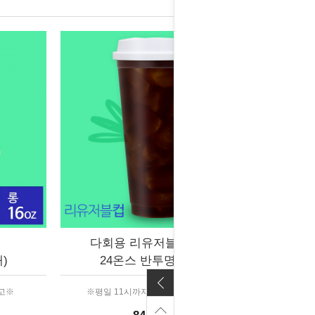
다회용 리유저블컵 와이드
)
24온스 반투명 (120개)
출고※
※평일 11시까지 결제 시 당일 출고※