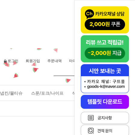
로그인
회원가입
주문내역
마이페이지
장바구니(
0
)
냅킨/물티슈
스푼/포크/나이프
식품포장용기