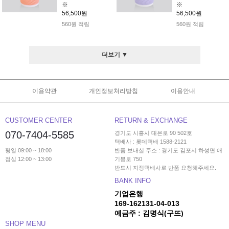
※
※
56,500원
56,500원
560원 적립
560원 적립
더보기 ▼
이용약관
개인정보처리방침
이용안내
CUSTOMER CENTER
RETURN & EXCHANGE
070-7404-5585
경기도 시흥시 대은로 90 502호
택배사 : 롯데택배 1588-2121
평일 09:00 ~ 18:00
반품 보내실 주소 : 경기도 김포시 하성면 애
점심 12:00 ~ 13:00
기봉로 750
반드시 지정택배사로 반품 요청해주세요.
BANK INFO
기업은행
169-162131-04-013
예금주 : 김명식(구뜨)
SHOP MENU