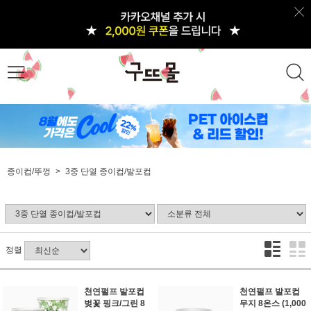
종이컵/뚜껑
3중 단열 종이컵/발포컵
정렬
천연펄프 발포컵
천연펄프 발포컵
벚꽃 핑크/그린 8
무지 8온스 (1,000